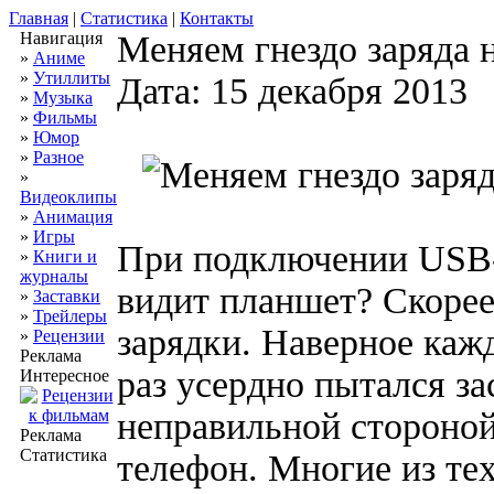
Главная
|
Статистика
|
Контакты
Навигация
Меняем гнездо заряда 
»
Аниме
»
Утиллиты
Дата: 15 декабря 2013
»
Музыка
»
Фильмы
»
Юмор
»
Разное
»
Видеоклипы
»
Анимация
»
Игры
При подключении USB-
»
Книги и
журналы
видит планшет? Скорее 
»
Заставки
»
Трейлеры
зарядки. Наверное каж
»
Рецензии
Реклама
раз усердно пытался з
Интересное
неправильной стороной
Реклама
Статистика
телефон. Многие из тех