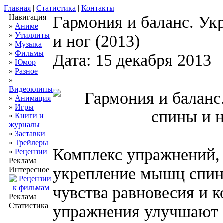
Главная
|
Статистика
|
Контакты
Навигация
Гармония и баланс. У
»
Аниме
»
Утиллиты
и ног (2013)
»
Музыка
»
Фильмы
Дата: 15 декабря 2013
»
Юмор
»
Разное
»
Видеоклипы
»
Анимация
»
Игры
»
Книги и
журналы
»
Заставки
»
Трейлеры
Комплекс упражнений,
»
Рецензии
Реклама
укрепление мышц спины
Интересное
чувства равновесия и 
Реклама
Статистика
упражнения улучшают