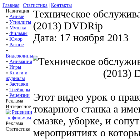
Главная
|
Статистика
|
Контакты
Навигация
Техническое обслужива
»
Аниме
»
Утиллиты
(2013) DVDRip
»
Музыка
»
Фильмы
Дата: 17 ноября 2013
»
Юмор
»
Разное
»
Видеоклипы
»
Анимация
»
Игры
»
Книги и
журналы
»
Заставки
»
Трейлеры
Этот видео урок о пра
»
Рецензии
Реклама
токарного станка а име
Интересное
смазке, уборке, и соп
Реклама
Статистика
мероприятиях о которы