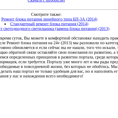
Скачать с turbobit.net
Смотрите также:
Ремонт блока питания линейного типа БП-3А (2014)
Стандартный ремонт блока питания (2014)
т светодиодного светильника (замена блока питания) (2013)
время суток, Вы можете в комфортной обстановке находить прак
исле Ремонт блока питания на 24v (2013) мы разложили по катег
янно обновляется и если сейчас вы не нашли, того что искали, 
ощью обратной связи оставляйте свои пожелания по развитию, а
емся определенных принципов в развитии портала, среди котор
ормация, если требуется. Порталу уже много лет и мы рады пр
еобходимые в повседневной жизни, без которых не обойтись. Мы 
делать наш портал не только удобным для вас, но и наполнять 
ания у нас и нахождения всего необходимого!