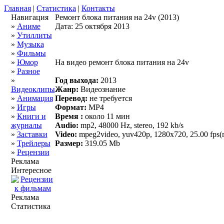
Главная
|
Статистика
|
Контакты
Навигация
Ремонт блока питания на 24v (2013)
»
Аниме
Дата: 25 октября 2013
»
Утиллиты
»
Музыка
»
Фильмы
»
Юмор
На видео ремонт блока питания на 24v
»
Разное
»
Год выхода:
2013
Видеоклипы
Жанр:
Видеознание
»
Анимация
Перевод:
не требуется
»
Игры
Формат:
MP4
»
Книги и
Время :
около 11 мин
журналы
Audio:
mp2, 48000 Hz, stereo, 192 kb/s
»
Заставки
Video:
mpeg2video, yuv420p, 1280x720, 25.00 fps(r
»
Трейлеры
Размер:
319.05 Mb
»
Рецензии
Реклама
Интересное
Реклама
Статистика