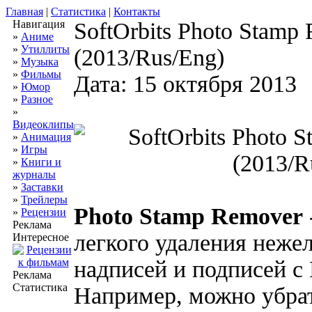
Главная
|
Статистика
|
Контакты
Навигация
SoftOrbits Photo Stamp 
»
Аниме
»
Утиллиты
(2013/Rus/Eng)
»
Музыка
»
Фильмы
Дата: 15 октября 2013
»
Юмор
»
Разное
»
Видеоклипы
»
Анимация
»
Игры
»
Книги и
журналы
»
Заставки
»
Трейлеры
Photo Stamp Remover
»
Рецензии
Реклама
легкого удаления неже
Интересное
надписей и подписей с
Реклама
Статистика
Например, можно убра