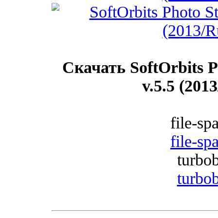
Скачать SoftOrbits 
v.5.5 (201
file-sp
file-sp
turbob
turbob