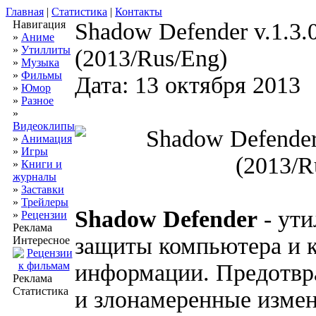
Главная
|
Статистика
|
Контакты
Навигация
Shadow Defender v.1.3.0
»
Аниме
»
Утиллиты
(2013/Rus/Eng)
»
Музыка
»
Фильмы
Дата: 13 октября 2013
»
Юмор
»
Разное
»
Видеоклипы
»
Анимация
»
Игры
»
Книги и
журналы
»
Заставки
»
Трейлеры
Shadow Defender
- ути
»
Рецензии
Реклама
защиты компьютера и 
Интересное
информации. Предотвр
Реклама
Статистика
и злонамеренные изме