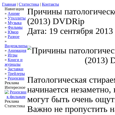
Главная
|
Статистика
|
Контакты
Навигация
Причины патологическ
»
Аниме
»
Утиллиты
(2013) DVDRip
»
Музыка
»
Фильмы
Дата: 19 сентября 2013
»
Юмор
»
Разное
»
Видеоклипы
»
Анимация
»
Игры
»
Книги и
журналы
»
Заставки
»
Трейлеры
Патологическая стирае
»
Рецензии
Реклама
начинается незаметно, 
Интересное
могут быть очень ощут
Реклама
Статистика
Важно не пропустить н