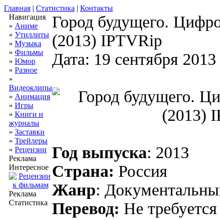
Главная
|
Статистика
|
Контакты
Навигация
Город будущего. Цифро
»
Аниме
»
Утиллиты
(2013) IPTVRip
»
Музыка
»
Фильмы
Дата: 19 сентября 2013
»
Юмор
»
Разное
»
Видеоклипы
»
Анимация
»
Игры
»
Книги и
журналы
»
Заставки
»
Трейлеры
Год выпуска
: 2013
»
Рецензии
Реклама
Страна:
Россия
Интересное
Жанр
: Документальны
Реклама
Статистика
Перевод:
Не требуется