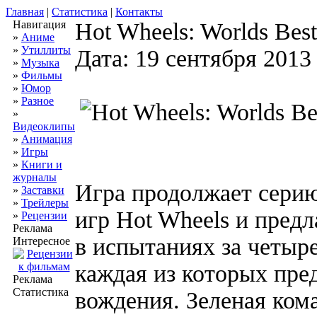
Главная
|
Статистика
|
Контакты
Навигация
Hot Wheels: Worlds Bes
»
Аниме
»
Утиллиты
Дата: 19 сентября 2013
»
Музыка
»
Фильмы
»
Юмор
»
Разное
»
Видеоклипы
»
Анимация
»
Игры
»
Книги и
журналы
Игра продолжает сери
»
Заставки
»
Трейлеры
игр Hot Wheels и предл
»
Рецензии
Реклама
в испытаниях за четыр
Интересное
каждая из которых пре
Реклама
Статистика
вождения. Зеленая кома