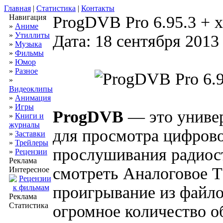
Главная
|
Статистика
|
Контакты
Навигация
ProgDVB Pro 6.95.3 + x
»
Аниме
»
Утиллиты
Дата: 18 сентября 2013
»
Музыка
»
Фильмы
»
Юмор
»
Разное
»
Видеоклипы
»
Анимация
»
Игры
ProgDVB
— это униве
»
Книги и
журналы
для просмотра цифрово
»
Заставки
»
Трейлеры
прослушивания радиос
»
Рецензии
Реклама
смотреть Аналоговое Т
Интересное
проигрывание из файло
Реклама
Статистика
огромное количество о