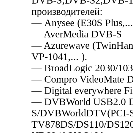
DVB-S,DVB-S2,DVB-T
производителей:
— Anysee (E30S Plus,...
— AverMedia DVB-S
— Azurewave (TwinHan)
VP-1041,... ).
— BroadLogic 2030/10
— Compro VideoMate 
— Digital everywhere 
— DVBWorld USB2.0 
S/DVBWorldDTV(PCI-Sa
TV878DS/DS110/DS120