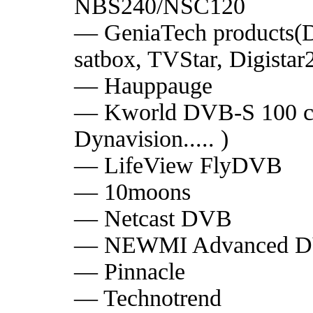
NBS240/NSC120
— GeniaTech products(D
satbox, TVStar, Digistar
— Hauppauge
— Kworld DVB-S 100 с
Dynavision..... )
— LifeView FlyDVB
— 10moons
— Netcast DVB
— NEWMI Advanced 
— Pinnacle
— Technotrend