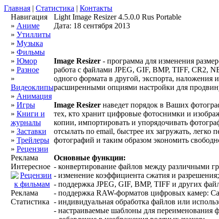
Главная
|
Статистика
|
Контакты
Навигация
Light Image Resizer 4.5.0.0 Rus Portable
»
Аниме
Дата: 18 сентября 2013
»
Утиллиты
»
Музыка
»
Фильмы
»
Юмор
Image Resizer
- программа для изменения разме
»
Разное
работа с файлами JPEG, GIF, BMP, TIFF, CR2, N
»
одного формата в другой, экспорта, наложения и
Видеоклипы
расширенными опциями настройки для продвину
»
Анимация
»
Игры
Image Resizer
наведет порядок в Ваших фотогра
»
Книги и
тех, кто хранит цифровые фотоснимки и изображ
журналы
копии, импортировать и упорядочивать фотогра
»
Заставки
отсылать по email, быстрее их загружать, легко 
»
Трейлеры
фотографий и таким образом экономить свободн
»
Рецензии
Реклама
Основные функции:
Интересное
- конвертирование файлов между различными г
- изменение коэффициента сжатия и разрешения;
- поддержка JPEG, GIF, BMP, TIFF и других фай
Реклама
- поддержка RAW-форматов цифровых камер: Can
Статистика
- индивидуальная обработка файлов или использ
- настраиваемые шаблоны для переименования ф