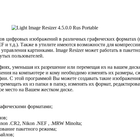
ров цифровых изображений в различных графических форматах 
EF и т.д.). Также в утилите имеются возможности для компресси
 управления картинками. Image Resizer может работать в пакетн
тых пользователей.
фиях, уменьшая их разрешение или перемещая их на вашем диск
ения на компьютере и кому необходимо изменять их размеры, сж
фии. С этой программой Вы можете создавать такие изображения
перемещать их из папки в папку, изменять их формат, редактиров
ое место на Вашем жестком диске.
рафическими форматами;
лов;
on .CR2, Nikon .NEF , .MRW Minolta;
ование пакетного режима;
айлов;