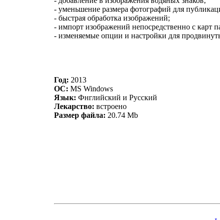
- добавление в изображения водяных знаков;
- уменьшение размера фотографий для публикации 
- быстрая обработка изображений;
- импорт изображений непосредственно с карт п
- изменяемые опции и настройки для продвинут
Год:
2013
ОС:
MS Windows
Язык:
Фнглийский и Русский
Лекарство:
встроено
Размер файла:
20.74 Mb