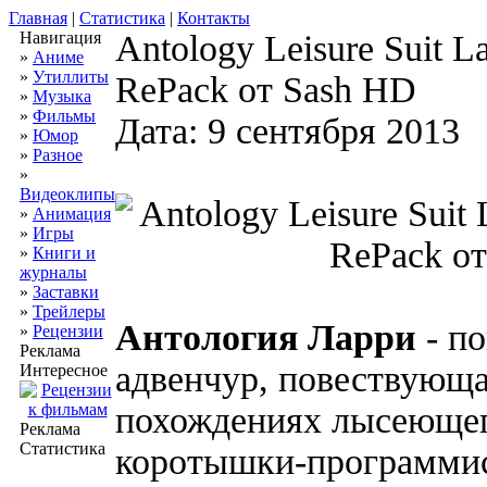
Главная
|
Статистика
|
Контакты
Навигация
Antology Leisure Suit L
»
Аниме
»
Утиллиты
RePack от Sash HD
»
Музыка
»
Фильмы
Дата: 9 сентября 2013
»
Юмор
»
Разное
»
Видеоклипы
»
Анимация
»
Игры
»
Книги и
журналы
»
Заставки
»
Трейлеры
Антология Ларри
- по
»
Рецензии
Реклама
адвенчур, повествующ
Интересное
похождениях лысеющег
Реклама
Статистика
коротышки-программист