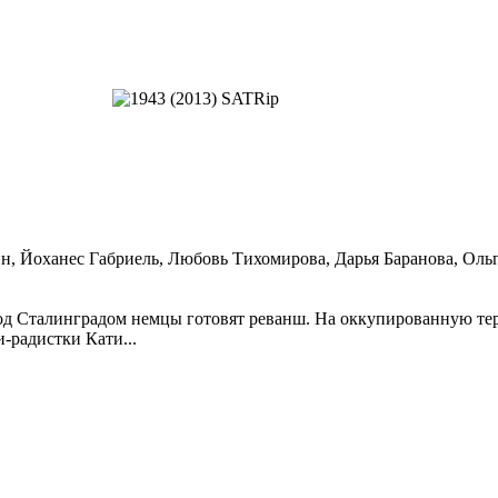
, Йоханес Габриель, Любовь Тихомирова, Дарья Баранова, Оль
од Сталинградом немцы готовят реванш. На оккупированную те
-радистки Кати...