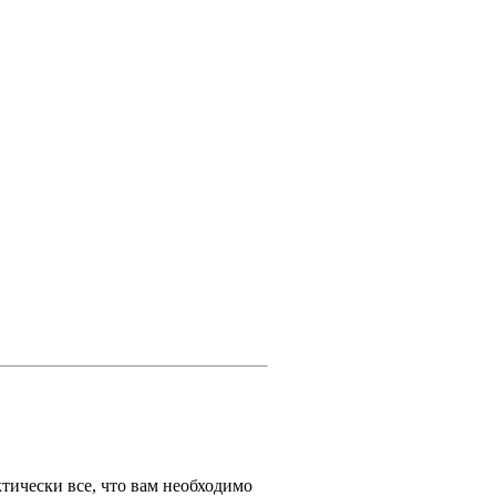
тически все, что вам необходимо