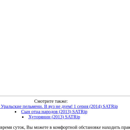
Смотрите также:
Уральские пельмени. В вуз не дуем! 1 серия (2014) SATRip
Сын отца народов (2013) SATRip
Хуторянин (2013) SATRip
время суток, Вы можете в комфортной обстановке находить прак