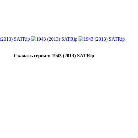
Скачать сериал: 1943 (2013) SATRip