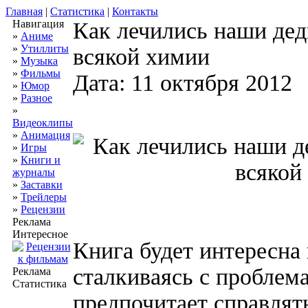
Главная
|
Статистика
|
Контакты
Навигация
Как лечились наши дед
»
Аниме
»
Утиллиты
всякой химии
»
Музыка
»
Фильмы
Дата: 11 октября 2012
»
Юмор
»
Разное
»
Видеоклипы
»
Анимация
»
Игры
»
Книги и
журналы
»
Заставки
»
Трейлеры
»
Рецензии
Реклама
Интересное
Книга будет интересна 
сталкиваясь с проблем
Реклама
Статистика
предпочитает справлять